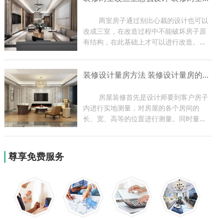
编带大家了解一下玄关装修...
	两室房子通过别出心裁的设计也可以
改成三室，在改造过程中不能破坏房子原
有结构，在此基础上才可以进行改造。两
室改三室一定要让房子更加舒适，最好能
够改变一下装饰风格，家里的各项功能都
装修设计量房方法 装修设计量房的作用
要比改造之前有进步。下面小编带大家了
解一下装修装修两室改三...
	房屋装修首先是设计师要到客户房子
内进行实地测量，对房屋的各个房间的
长、宽、高等的位置进行测量。同时量房
过程也是设计师与业主现场沟通的过程，
设计师可根据实地情况提出一些合理化建
议，为以后方案的设计做好前期准备。今
尊享免费服务
天小编就为大家带来关于装...