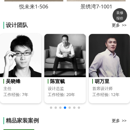
悦未来1-506
景绣湾7-1001
装修
报价
设计团队
更多 >>
吴晓锋
陈宣毓
胡万里
主任
设计总监
首席设计师
工作经验: 7年
工作经验: 20年
工作经验: 12年
精品家装案例
更多 >>