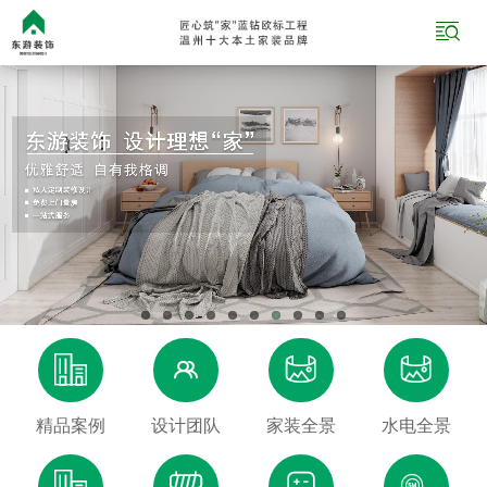





精品案例
设计团队
家装全景
水电全景



