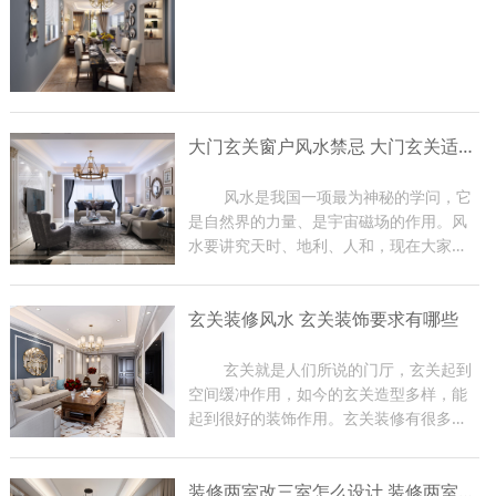
大门玄关窗户风水禁忌 大门玄关适合摆放什么
	风水是我国一项最为神秘的学问，它
是自然界的力量、是宇宙磁场的作用。风
水要讲究天时、地利、人和，现在大家在
装修房子的时候都比较关注大门玄关窗户
风水，因为那是一家财气和运气的入口，
玄关装修风水 玄关装饰要求有哪些
装修时有很多禁忌。那么下面东游装饰的
小编就给大家介绍一下大...
	玄关就是人们所说的门厅，玄关起到
空间缓冲作用，如今的玄关造型多样，能
起到很好的装饰作用。玄关装修有很多风
水禁忌，如果在装修过程中不注意，会影
响到家里的磁场，从而影响家人身体健
装修两室改三室怎么设计 装修两室注意事项
康，严重时会影响到主人的事业。下面小