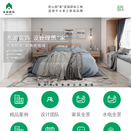





精品案例
设计团队
家装全景
水电全景



