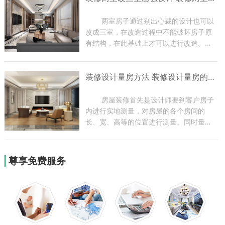
编带大家了解一下玄关装修...
	两室房子通过别出心裁的设计也可以
改成三室，在改造过程中不能破坏房子原
有结构，在此基础上才可以进行改造。两
室改三室一定要让房子更加舒适，最好能
够改变一下装饰风格，家里的各项功能都
装修设计量房方法 装修设计量房的作用
要比改造之前有进步。下面小编带大家了
解一下装修装修两室改三...
	房屋装修首先是设计师要到客户房子
内进行实地测量，对房屋的各个房间的
长、宽、高等的位置进行测量。同时量房
过程也是设计师与业主现场沟通的过程，
设计师可根据实地情况提出一些合理化建
议，为以后方案的设计做好前期准备。今
尊享免费服务
天小编就为大家带来关于装...