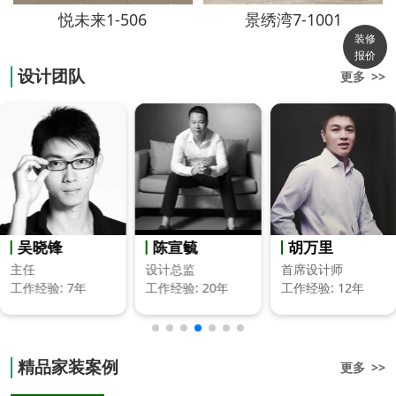
悦未来1-506
景绣湾7-1001
装修
报价
设计团队
更多 >>
吴晓锋
陈宣毓
胡万里
主任
设计总监
首席设计师
工作经验: 7年
工作经验: 20年
工作经验: 12年
精品家装案例
更多 >>