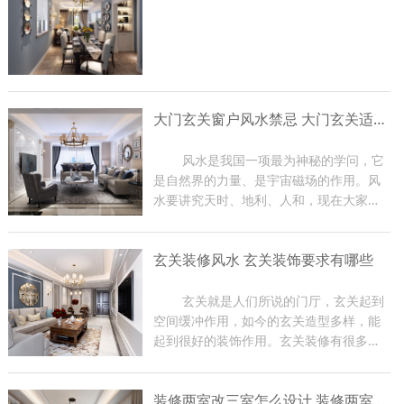
大门玄关窗户风水禁忌 大门玄关适合摆放什么
	风水是我国一项最为神秘的学问，它
是自然界的力量、是宇宙磁场的作用。风
水要讲究天时、地利、人和，现在大家在
装修房子的时候都比较关注大门玄关窗户
风水，因为那是一家财气和运气的入口，
玄关装修风水 玄关装饰要求有哪些
装修时有很多禁忌。那么下面东游装饰的
小编就给大家介绍一下大...
	玄关就是人们所说的门厅，玄关起到
空间缓冲作用，如今的玄关造型多样，能
起到很好的装饰作用。玄关装修有很多风
水禁忌，如果在装修过程中不注意，会影
响到家里的磁场，从而影响家人身体健
装修两室改三室怎么设计 装修两室注意事项
康，严重时会影响到主人的事业。下面小