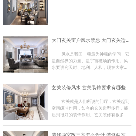
大门玄关窗户风水禁忌 大门玄关适合摆放什么
	风水是我国一项最为神秘的学问，它
是自然界的力量、是宇宙磁场的作用。风
水要讲究天时、地利、人和，现在大家在
装修房子的时候都比较关注大门玄关窗户
风水，因为那是一家财气和运气的入口，
玄关装修风水 玄关装饰要求有哪些
装修时有很多禁忌。那么下面东游装饰的
小编就给大家介绍一下大...
	玄关就是人们所说的门厅，玄关起到
空间缓冲作用，如今的玄关造型多样，能
起到很好的装饰作用。玄关装修有很多风
水禁忌，如果在装修过程中不注意，会影
响到家里的磁场，从而影响家人身体健
装修两室改三室怎么设计 装修两室注意事项
康，严重时会影响到主人的事业。下面小