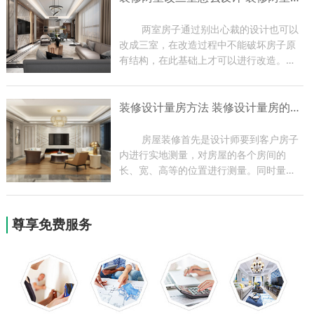
编带大家了解一下玄关装修...
	两室房子通过别出心裁的设计也可以
改成三室，在改造过程中不能破坏房子原
有结构，在此基础上才可以进行改造。两
室改三室一定要让房子更加舒适，最好能
够改变一下装饰风格，家里的各项功能都
装修设计量房方法 装修设计量房的作用
要比改造之前有进步。下面小编带大家了
解一下装修装修两室改三...
	房屋装修首先是设计师要到客户房子
内进行实地测量，对房屋的各个房间的
长、宽、高等的位置进行测量。同时量房
过程也是设计师与业主现场沟通的过程，
设计师可根据实地情况提出一些合理化建
议，为以后方案的设计做好前期准备。今
尊享免费服务
天小编就为大家带来关于装...