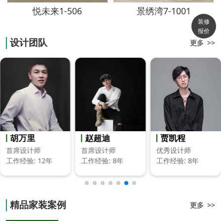
悦未来1-506
景绣湾7-1001
装修
报价
设计团队
更多 >>
赵超迪
贾凯程
汤永峰
首席设计师
优秀设计师
总公司设计总监
工作经验: 8年
工作经验: 8年
工作经验: 20年
精品家装案例
更多 >>