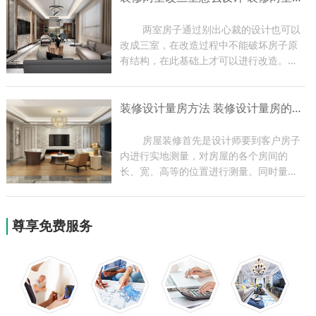
编带大家了解一下玄关装修...
	两室房子通过别出心裁的设计也可以
改成三室，在改造过程中不能破坏房子原
有结构，在此基础上才可以进行改造。两
室改三室一定要让房子更加舒适，最好能
够改变一下装饰风格，家里的各项功能都
装修设计量房方法 装修设计量房的作用
要比改造之前有进步。下面小编带大家了
解一下装修装修两室改三...
	房屋装修首先是设计师要到客户房子
内进行实地测量，对房屋的各个房间的
长、宽、高等的位置进行测量。同时量房
过程也是设计师与业主现场沟通的过程，
设计师可根据实地情况提出一些合理化建
议，为以后方案的设计做好前期准备。今
尊享免费服务
天小编就为大家带来关于装...