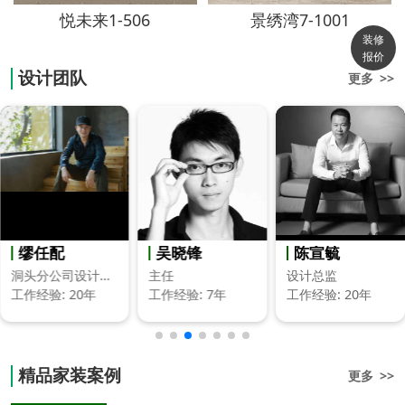
悦未来1-506
景绣湾7-1001
装修
报价
设计团队
更多 >>
缪任配
吴晓锋
陈宣毓
洞头分公司设计总监
主任
设计总监
工作经验: 20年
工作经验: 7年
工作经验: 20年
精品家装案例
更多 >>