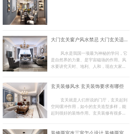
大门玄关窗户风水禁忌 大门玄关适合摆放什么
	风水是我国一项最为神秘的学问，它
是自然界的力量、是宇宙磁场的作用。风
水要讲究天时、地利、人和，现在大家在
装修房子的时候都比较关注大门玄关窗户
风水，因为那是一家财气和运气的入口，
玄关装修风水 玄关装饰要求有哪些
装修时有很多禁忌。那么下面东游装饰的
小编就给大家介绍一下大...
	玄关就是人们所说的门厅，玄关起到
空间缓冲作用，如今的玄关造型多样，能
起到很好的装饰作用。玄关装修有很多风
水禁忌，如果在装修过程中不注意，会影
响到家里的磁场，从而影响家人身体健
装修两室改三室怎么设计 装修两室注意事项
康，严重时会影响到主人的事业。下面小