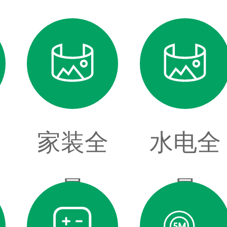


家装全
水电全
景
景

