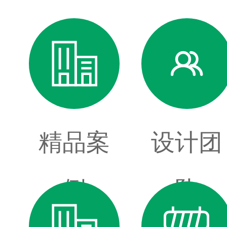


精品案
设计团
例
队

