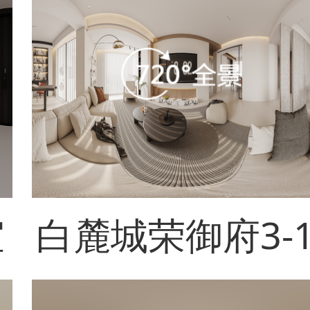
室
白麓城荣御府3-1
202