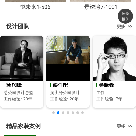
悦未来1-506
景绣湾7-1001
装修
报价
设计团队
更多 >>
汤永峰
缪任配
吴晓锋
总公司设计总监
洞头分公司设计总监
主任
工作经验: 20年
工作经验: 20年
工作经验: 7年
精品家装案例
更多 >>