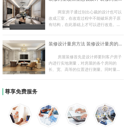
编带大家了解一下玄关装修...
	两室房子通过别出心裁的设计也可以
改成三室，在改造过程中不能破坏房子原
有结构，在此基础上才可以进行改造。两
室改三室一定要让房子更加舒适，最好能
够改变一下装饰风格，家里的各项功能都
装修设计量房方法 装修设计量房的作用
要比改造之前有进步。下面小编带大家了
解一下装修装修两室改三...
	房屋装修首先是设计师要到客户房子
内进行实地测量，对房屋的各个房间的
长、宽、高等的位置进行测量。同时量房
过程也是设计师与业主现场沟通的过程，
设计师可根据实地情况提出一些合理化建
议，为以后方案的设计做好前期准备。今
尊享免费服务
天小编就为大家带来关于装...