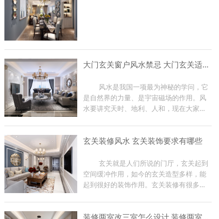
大门玄关窗户风水禁忌 大门玄关适合摆放什么
	风水是我国一项最为神秘的学问，它
是自然界的力量、是宇宙磁场的作用。风
水要讲究天时、地利、人和，现在大家在
装修房子的时候都比较关注大门玄关窗户
风水，因为那是一家财气和运气的入口，
玄关装修风水 玄关装饰要求有哪些
装修时有很多禁忌。那么下面东游装饰的
小编就给大家介绍一下大...
	玄关就是人们所说的门厅，玄关起到
空间缓冲作用，如今的玄关造型多样，能
起到很好的装饰作用。玄关装修有很多风
水禁忌，如果在装修过程中不注意，会影
响到家里的磁场，从而影响家人身体健
装修两室改三室怎么设计 装修两室注意事项
康，严重时会影响到主人的事业。下面小